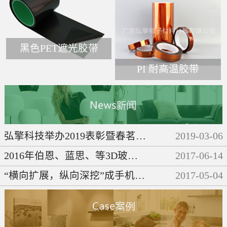
黑色PET遮光胶带
PI 耐高温胶带
弘擎科技举办2019表彰暨春茗晚会
2019
-
03
-
06
2016年伯恩、蓝思、等3D玻璃企业们都做了些啥呢？
2017
-
06
-
14
“横向扩展，纵向深挖”成手机产业链发展必然趋势
2017
-
05
-
04