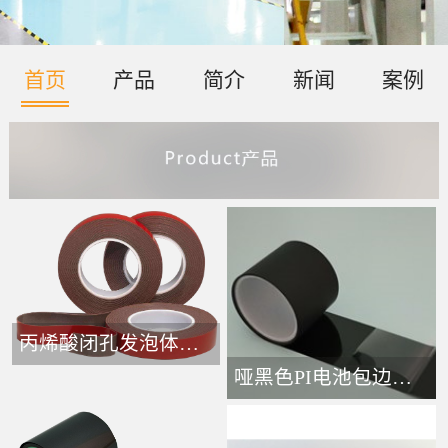
首页
产品
简介
新闻
案例
丙烯酸闭孔发泡体胶带-
哑黑色PI电池包边接头胶带