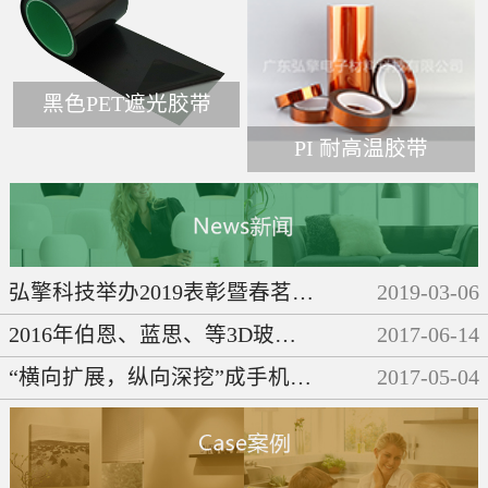
黑色PET遮光胶带
PI 耐高温胶带
弘擎科技举办2019表彰暨春茗晚会
2019
-
03
-
06
2016年伯恩、蓝思、等3D玻璃企业们都做了些啥呢？
2017
-
06
-
14
“横向扩展，纵向深挖”成手机产业链发展必然趋势
2017
-
05
-
04