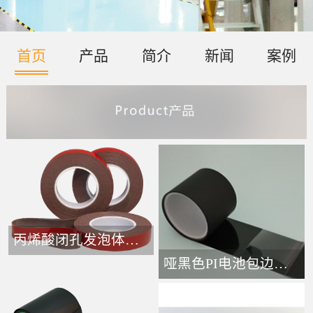
首页
产品
简介
新闻
案例
丙烯酸闭孔发泡体胶带-
哑黑色PI电池包边接头胶带