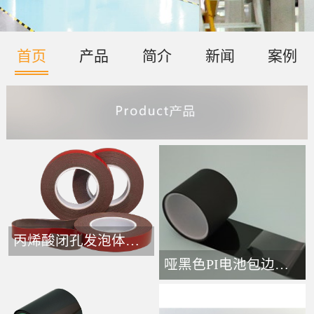
首页
产品
简介
新闻
案例
丙烯酸闭孔发泡体胶带-
哑黑色PI电池包边接头胶带