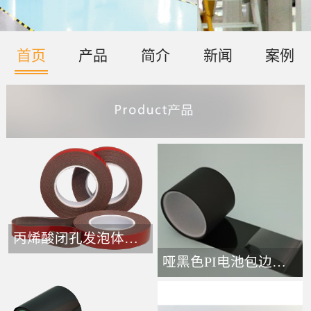
首页
产品
简介
新闻
案例
丙烯酸闭孔发泡体胶带-
哑黑色PI电池包边接头胶带