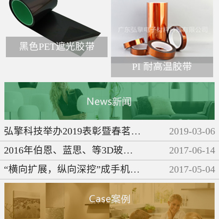
黑色PET遮光胶带
PI 耐高温胶带
弘擎科技举办2019表彰暨春茗晚会
2019
-
03
-
06
2016年伯恩、蓝思、等3D玻璃企业们都做了些啥呢？
2017
-
06
-
14
“横向扩展，纵向深挖”成手机产业链发展必然趋势
2017
-
05
-
04