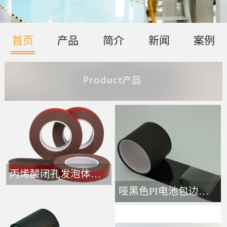
首页
产品
简介
新闻
案例
丙烯酸闭孔发泡体胶带-
哑黑色PI电池包边接头胶带