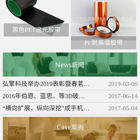
黑色PET遮光胶带
PI 耐高温胶带
弘擎科技举办2019表彰暨春茗晚会
2019
-
03
-
06
2016年伯恩、蓝思、等3D玻璃企业们都做了些啥呢？
2017
-
06
-
14
“横向扩展，纵向深挖”成手机产业链发展必然趋势
2017
-
05
-
04