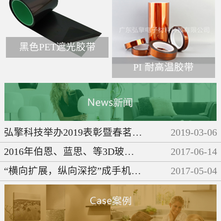
黑色PET遮光胶带
PI 耐高温胶带
弘擎科技举办2019表彰暨春茗晚会
2019
-
03
-
06
2016年伯恩、蓝思、等3D玻璃企业们都做了些啥呢？
2017
-
06
-
14
“横向扩展，纵向深挖”成手机产业链发展必然趋势
2017
-
05
-
04