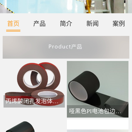
首页
产品
简介
新闻
案例
丙烯酸闭孔发泡体胶带-
哑黑色PI电池包边接头胶带