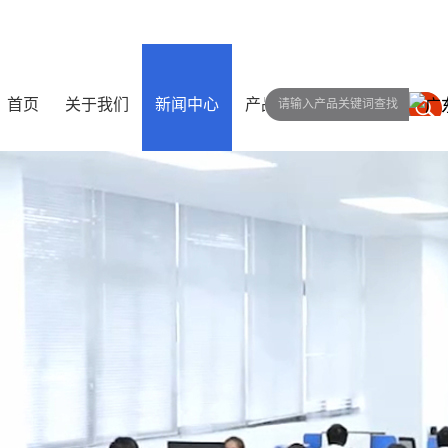
首页
关于我们
新闻中心
产品中心
合作伙伴
人