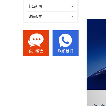
行业新闻
媒体聚焦
客户留言
联系我们