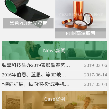
黑色PET遮光胶带
PI 耐高温胶带
弘擎科技举办2019表彰暨春茗晚会
2019
-
03
-
06
2016年伯恩、蓝思、等3D玻璃企业们都做了些啥呢？
2017
-
06
-
14
“横向扩展，纵向深挖”成手机产业链发展必然趋势
2017
-
05
-
04