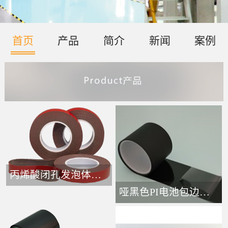
首页
产品
简介
新闻
案例
丙烯酸闭孔发泡体胶带-
哑黑色PI电池包边接头胶带