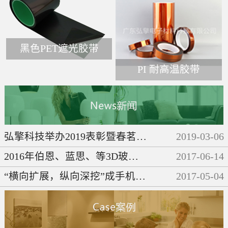
黑色PET遮光胶带
PI 耐高温胶带
弘擎科技举办2019表彰暨春茗晚会
2019
-
03
-
06
2016年伯恩、蓝思、等3D玻璃企业们都做了些啥呢？
2017
-
06
-
14
“横向扩展，纵向深挖”成手机产业链发展必然趋势
2017
-
05
-
04