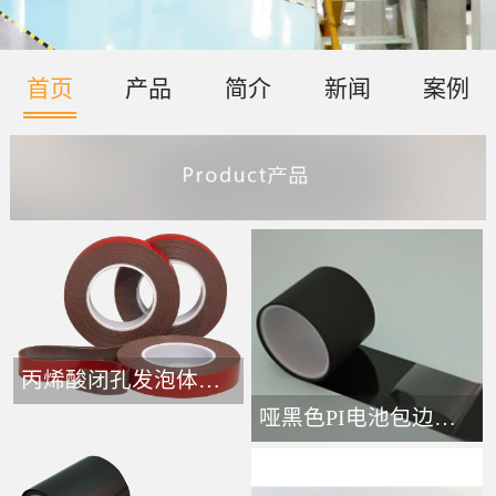
首页
产品
简介
新闻
案例
丙烯酸闭孔发泡体胶带-
哑黑色PI电池包边接头胶带