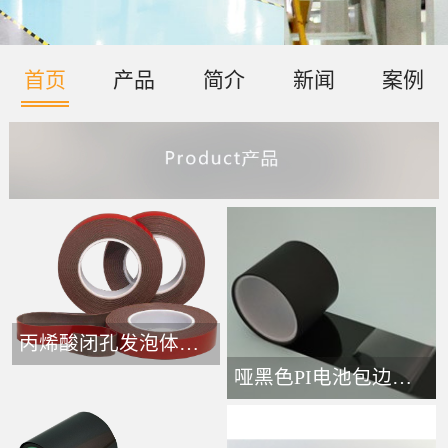
首页
产品
简介
新闻
案例
丙烯酸闭孔发泡体胶带-
哑黑色PI电池包边接头胶带