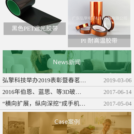
黑色PET遮光胶带
PI 耐高温胶带
弘擎科技举办2019表彰暨春茗晚会
2019
-
03
-
06
2016年伯恩、蓝思、等3D玻璃企业们都做了些啥呢？
2017
-
06
-
14
“横向扩展，纵向深挖”成手机产业链发展必然趋势
2017
-
05
-
04