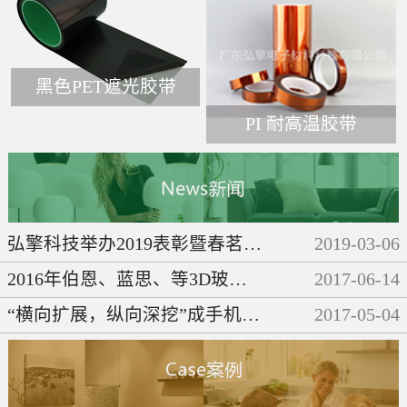
黑色PET遮光胶带
PI 耐高温胶带
弘擎科技举办2019表彰暨春茗晚会
2019
-
03
-
06
2016年伯恩、蓝思、等3D玻璃企业们都做了些啥呢？
2017
-
06
-
14
“横向扩展，纵向深挖”成手机产业链发展必然趋势
2017
-
05
-
04