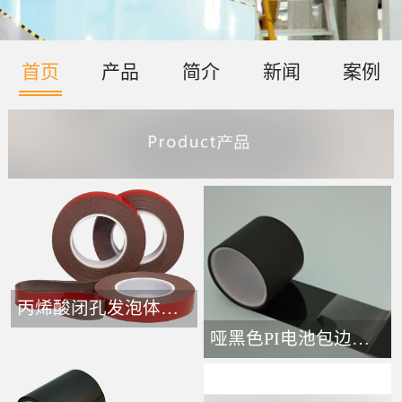
首页
产品
简介
新闻
案例
丙烯酸闭孔发泡体胶带-
哑黑色PI电池包边接头胶带