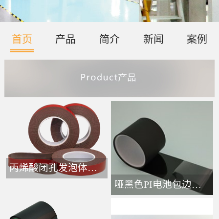
首页
产品
简介
新闻
案例
丙烯酸闭孔发泡体胶带-
哑黑色PI电池包边接头胶带