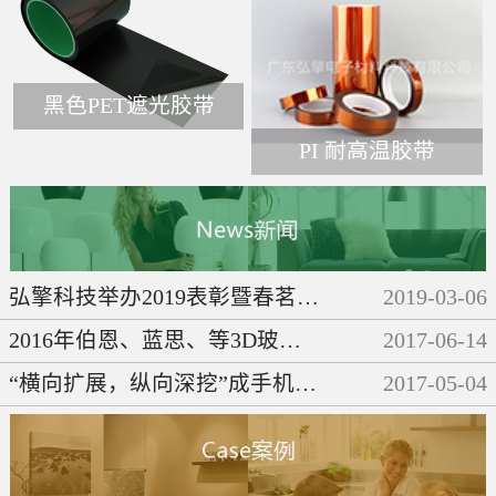
黑色PET遮光胶带
PI 耐高温胶带
弘擎科技举办2019表彰暨春茗晚会
2019
-
03
-
06
2016年伯恩、蓝思、等3D玻璃企业们都做了些啥呢？
2017
-
06
-
14
“横向扩展，纵向深挖”成手机产业链发展必然趋势
2017
-
05
-
04