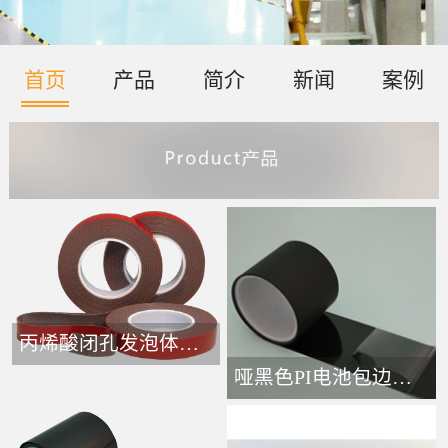
首页
产品
简介
新闻
案例
丙烯酸闭孔发泡体胶带-
哑黑色PI电池包边接头胶带