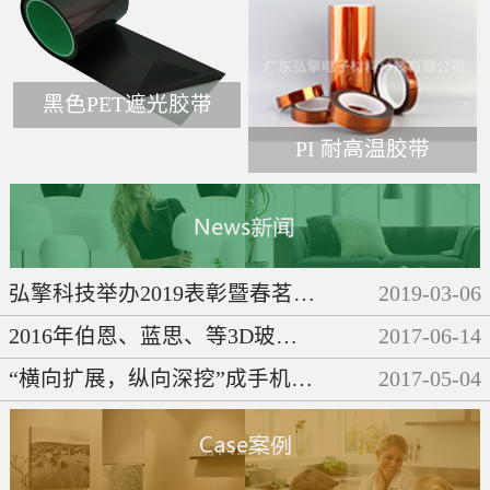
黑色PET遮光胶带
PI 耐高温胶带
弘擎科技举办2019表彰暨春茗晚会
2019
-
03
-
06
2016年伯恩、蓝思、等3D玻璃企业们都做了些啥呢？
2017
-
06
-
14
“横向扩展，纵向深挖”成手机产业链发展必然趋势
2017
-
05
-
04