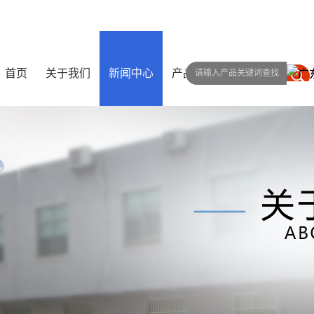
首页
关于我们
新闻中心
产品中心
合作伙伴
人