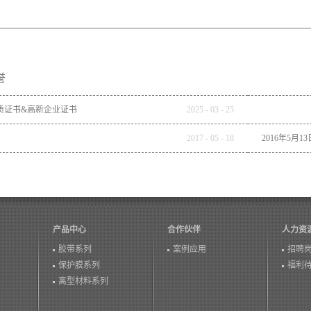
誉
质证书&高新企业证书
2025
-
03
-
25
2017
-
05
-
18
2016年5月
产品中心
合作伙伴
人力资
胶带系列
案例应用
招聘
保护膜系列
福利
离型材料系列