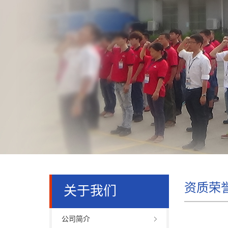
资质荣
关于我们
公司简介