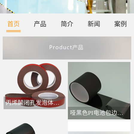
首页
产品
简介
新闻
案例
丙烯酸闭孔发泡体胶带-
哑黑色PI电池包边接头胶带