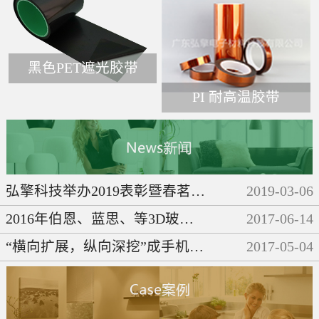
黑色PET遮光胶带
PI 耐高温胶带
弘擎科技举办2019表彰暨春茗晚会
2019
-
03
-
06
2016年伯恩、蓝思、等3D玻璃企业们都做了些啥呢？
2017
-
06
-
14
“横向扩展，纵向深挖”成手机产业链发展必然趋势
2017
-
05
-
04