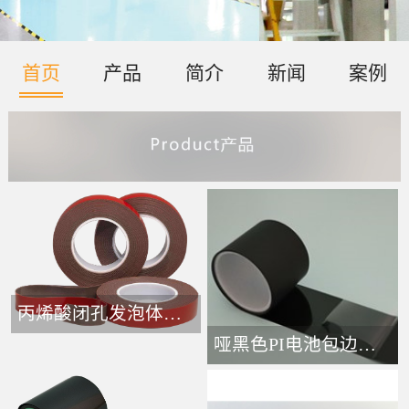
首页
产品
简介
新闻
案例
丙烯酸闭孔发泡体胶带-
哑黑色PI电池包边接头胶带