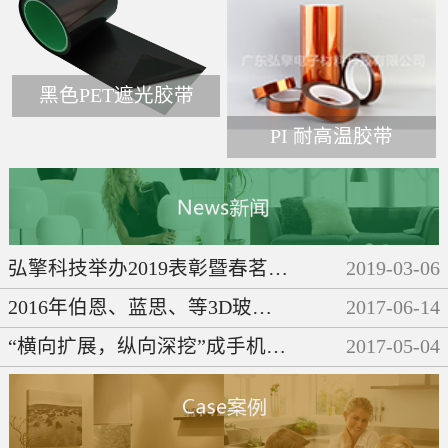
黑色PET遮光胶带
PI 耐高温胶带
弘擎科技举办2019表彰暨春茗晚会
2019
-
03
-
06
2016年伯恩、蓝思、等3D玻璃企业们都做了些啥呢？
2017
-
06
-
14
“横向扩展，纵向深挖”成手机产业链发展必然趋势
2017
-
05
-
04